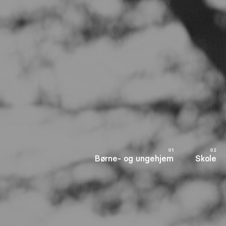
Børne- og ungehjem
Skole