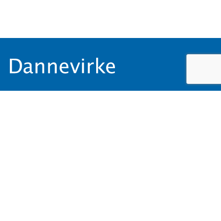
Adresse
Færgevej 5,
6100 Haderslev
Kontaktoplysninger
Den selvejende institution Dannevirke
CVR: 15369043
kontakt@dannevirke.dk
Tlf.: 74584580